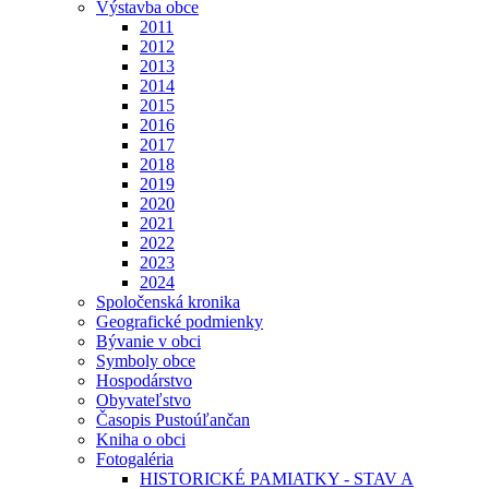
Výstavba obce
2011
2012
2013
2014
2015
2016
2017
2018
2019
2020
2021
2022
2023
2024
Spoločenská kronika
Geografické podmienky
Bývanie v obci
Symboly obce
Hospodárstvo
Obyvateľstvo
Časopis Pustoúľančan
Kniha o obci
Fotogaléria
HISTORICKÉ PAMIATKY - STAV A