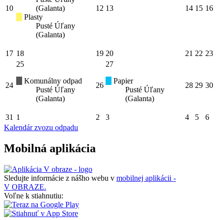
10
(Galanta)
12
13
14
15
16
Plasty
Pusté Úľany
(Galanta)
17
18
19
20
21
22
23
25
27
Komunálny odpad
Papier
24
26
28
29
30
Pusté Úľany
Pusté Úľany
(Galanta)
(Galanta)
31
1
2
3
4
5
6
Kalendár zvozu odpadu
Mobilná aplikácia
Sledujte informácie z nášho webu v
mobilnej aplikácii -
V OBRAZE.
Voľne k stiahnutiu: