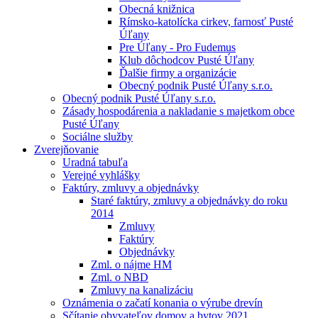
Obecná knižnica
Rímsko-katolícka cirkev, farnosť Pusté
Úľany
Pre Úľany - Pro Fudemus
Klub dôchodcov Pusté Úľany
Ďalšie firmy a organizácie
Obecný podnik Pusté Úľany s.r.o.
Obecný podnik Pusté Úľany s.r.o.
Zásady hospodárenia a nakladanie s majetkom obce
Pusté Úľany
Sociálne služby
Zverejňovanie
Uradná tabuľa
Verejné vyhlášky
Faktúry, zmluvy a objednávky
Staré faktúry, zmluvy a objednávky do roku
2014
Zmluvy
Faktúry
Objednávky
Zml. o nájme HM
Zml. o NBD
Zmluvy na kanalizáciu
Oznámenia o začatí konania o výrube drevín
Sčítanie obyvateľov domov a bytov 2021