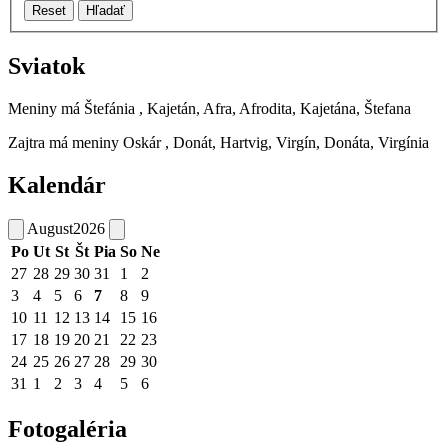
Reset
Hľadať
Sviatok
Meniny má
Štefánia
, Kajetán, Afra, Afrodita, Kajetána, Štefana
Zajtra má meniny
Oskár
, Donát, Hartvig, Virgín, Donáta, Virgínia
Kalendár
August
2026
Po
Ut
St
Št
Pia
So
Ne
27
28
29
30
31
1
2
3
4
5
6
7
8
9
10
11
12
13
14
15
16
17
18
19
20
21
22
23
24
25
26
27
28
29
30
31
1
2
3
4
5
6
Fotogaléria