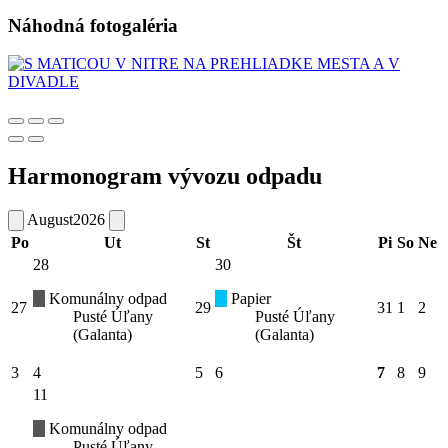
Náhodná fotogaléria
Harmonogram vývozu odpadu
August
2026
Po
Ut
St
Št
Pi
So
Ne
28
30
Komunálny odpad
Papier
27
29
31
1
2
Pusté Úľany
Pusté Úľany
(Galanta)
(Galanta)
3
4
5
6
7
8
9
11
Komunálny odpad
Pusté Úľany