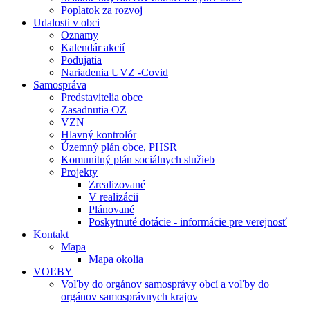
Poplatok za rozvoj
Udalosti v obci
Oznamy
Kalendár akcií
Podujatia
Nariadenia UVZ -Covid
Samospráva
Predstavitelia obce
Zasadnutia OZ
VZN
Hlavný kontrolór
Územný plán obce, PHSR
Komunitný plán sociálnych služieb
Projekty
Zrealizované
V realizácii
Plánované
Poskytnuté dotácie - informácie pre verejnosť
Kontakt
Mapa
Mapa okolia
VOĽBY
Voľby do orgánov samosprávy obcí a voľby do
orgánov samosprávnych krajov