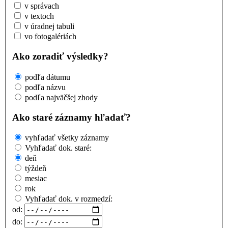
v správach
v textoch
v úradnej tabuli
vo fotogalériách
Ako zoradiť výsledky?
podľa dátumu
podľa názvu
podľa najväčšej zhody
Ako staré záznamy hľadať?
vyhľadať všetky záznamy
Vyhľadať dok. staré:
deň
týždeň
mesiac
rok
Vyhľadať dok. v rozmedzí:
od:
do: