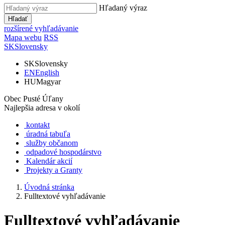
Hľadaný výraz
Hľadať
rozšírené vyhľadávanie
Mapa webu
RSS
SK
Slovensky
SK
Slovensky
EN
English
HU
Magyar
Obec Pusté Úľany
Najlepšia adresa v okolí
kontakt
úradná tabuľa
služby občanom
odpadové hospodárstvo
Kalendár akcií
Projekty a Granty
Úvodná stránka
Fulltextové vyhľadávanie
Fulltextové vyhľadávanie