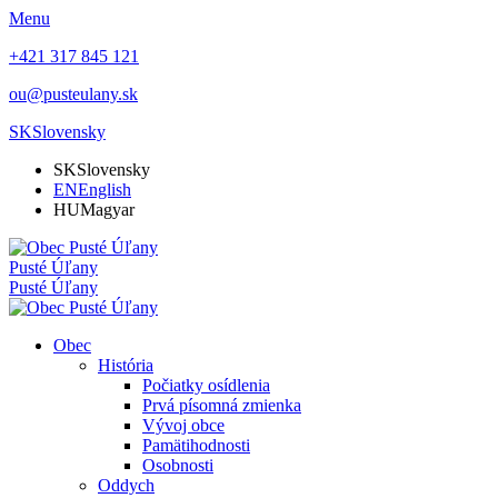
Menu
+421 317 845 121
ou@pusteulany.sk
SK
Slovensky
SK
Slovensky
EN
English
HU
Magyar
Pusté Úľany
Pusté Úľany
Obec
História
Počiatky osídlenia
Prvá písomná zmienka
Vývoj obce
Pamätihodnosti
Osobnosti
Oddych