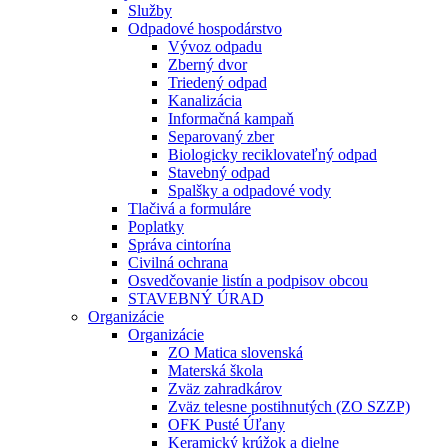
Služby
Odpadové hospodárstvo
Vývoz odpadu
Zberný dvor
Triedený odpad
Kanalizácia
Informačná kampaň
Separovaný zber
Biologicky reciklovateľný odpad
Stavebný odpad
Spalšky a odpadové vody
Tlačivá a formuláre
Poplatky
Správa cintorína
Civilná ochrana
Osvedčovanie listín a podpisov obcou
STAVEBNÝ ÚRAD
Organizácie
Organizácie
ZO Matica slovenská
Materská škola
Zväz zahradkárov
Zväz telesne postihnutých (ZO SZZP)
OFK Pusté Úľany
Keramický krúžok a dielne