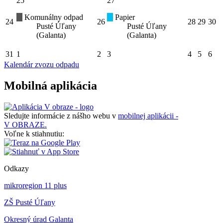
25
27
Komunálny odpad
Papier
24
26
28
29
30
Pusté Úľany
Pusté Úľany
(Galanta)
(Galanta)
31
1
2
3
4
5
6
Kalendár zvozu odpadu
Mobilná aplikácia
Sledujte informácie z nášho webu v
mobilnej aplikácii -
V OBRAZE.
Voľne k stiahnutiu:
Odkazy
mikroregion 11 plus
ZŠ Pusté Úľany
Okresný úrad Galanta