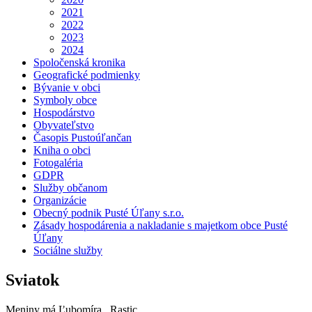
2021
2022
2023
2024
Spoločenská kronika
Geografické podmienky
Bývanie v obci
Symboly obce
Hospodárstvo
Obyvateľstvo
Časopis Pustoúľančan
Kniha o obci
Fotogaléria
GDPR
Služby občanom
Organizácie
Obecný podnik Pusté Úľany s.r.o.
Zásady hospodárenia a nakladanie s majetkom obce Pusté
Úľany
Sociálne služby
Sviatok
Meniny má
Ľubomíra
, Rastic