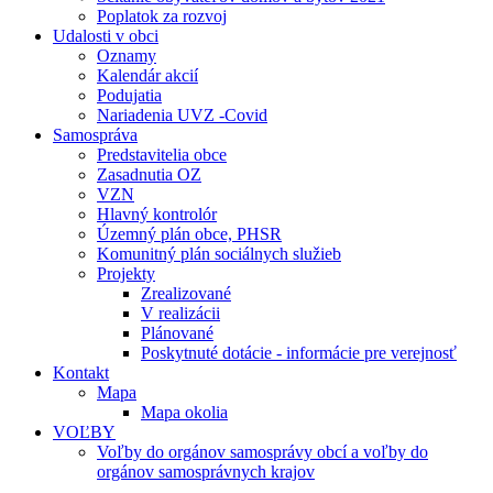
Poplatok za rozvoj
Udalosti v obci
Oznamy
Kalendár akcií
Podujatia
Nariadenia UVZ -Covid
Samospráva
Predstavitelia obce
Zasadnutia OZ
VZN
Hlavný kontrolór
Územný plán obce, PHSR
Komunitný plán sociálnych služieb
Projekty
Zrealizované
V realizácii
Plánované
Poskytnuté dotácie - informácie pre verejnosť
Kontakt
Mapa
Mapa okolia
VOĽBY
Voľby do orgánov samosprávy obcí a voľby do
orgánov samosprávnych krajov