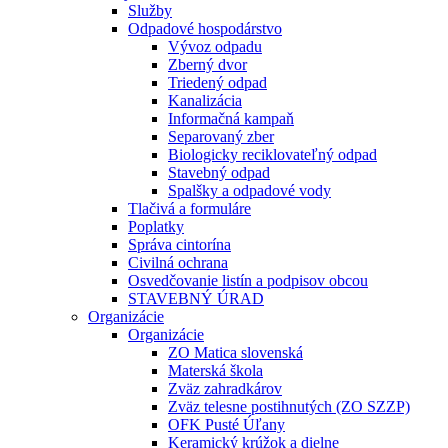
Služby
Odpadové hospodárstvo
Vývoz odpadu
Zberný dvor
Triedený odpad
Kanalizácia
Informačná kampaň
Separovaný zber
Biologicky reciklovateľný odpad
Stavebný odpad
Spalšky a odpadové vody
Tlačivá a formuláre
Poplatky
Správa cintorína
Civilná ochrana
Osvedčovanie listín a podpisov obcou
STAVEBNÝ ÚRAD
Organizácie
Organizácie
ZO Matica slovenská
Materská škola
Zväz zahradkárov
Zväz telesne postihnutých (ZO SZZP)
OFK Pusté Úľany
Keramický krúžok a dielne