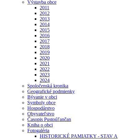
Výstavba obce
2011
2012
2013
2014
2015
2016
2017
2018
2019
2020
2021
2022
2023
2024
Spoločenská kronika
Geografické podmienky
Bývanie v obci
Symboly obce
Hospodárstvo
Obyvateľstvo
Časopis Pustoúľančan
Kniha o obci
Fotogaléria
HISTORICKÉ PAMIATKY - STAV A