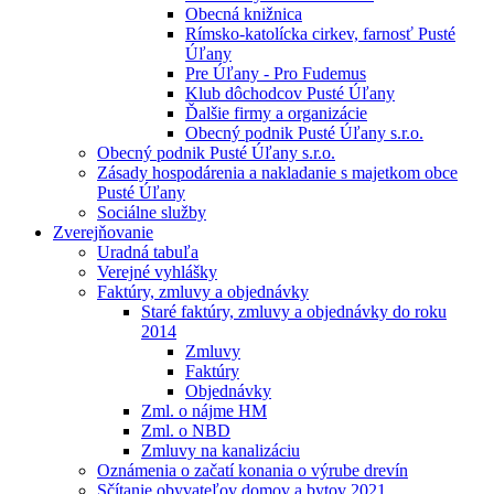
Obecná knižnica
Rímsko-katolícka cirkev, farnosť Pusté
Úľany
Pre Úľany - Pro Fudemus
Klub dôchodcov Pusté Úľany
Ďalšie firmy a organizácie
Obecný podnik Pusté Úľany s.r.o.
Obecný podnik Pusté Úľany s.r.o.
Zásady hospodárenia a nakladanie s majetkom obce
Pusté Úľany
Sociálne služby
Zverejňovanie
Uradná tabuľa
Verejné vyhlášky
Faktúry, zmluvy a objednávky
Staré faktúry, zmluvy a objednávky do roku
2014
Zmluvy
Faktúry
Objednávky
Zml. o nájme HM
Zml. o NBD
Zmluvy na kanalizáciu
Oznámenia o začatí konania o výrube drevín
Sčítanie obyvateľov domov a bytov 2021