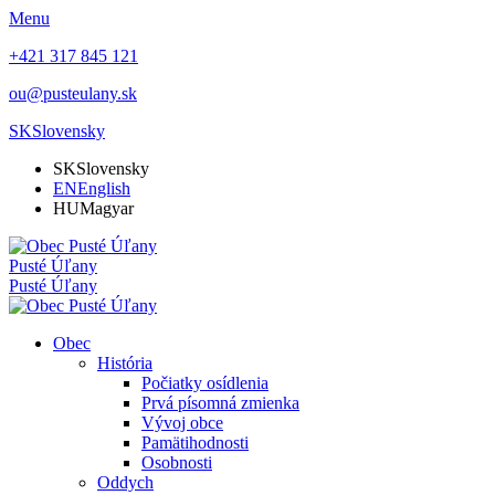
Menu
+421 317 845 121
ou@pusteulany.sk
SK
Slovensky
SK
Slovensky
EN
English
HU
Magyar
Pusté Úľany
Pusté Úľany
Obec
História
Počiatky osídlenia
Prvá písomná zmienka
Vývoj obce
Pamätihodnosti
Osobnosti
Oddych