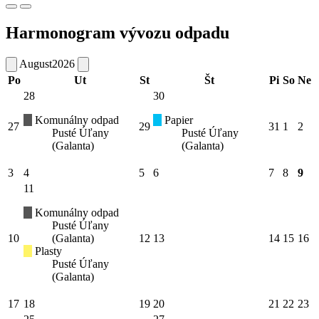
Harmonogram vývozu odpadu
August
2026
Po
Ut
St
Št
Pi
So
Ne
28
30
Komunálny odpad
Papier
27
29
31
1
2
Pusté Úľany
Pusté Úľany
(Galanta)
(Galanta)
3
4
5
6
7
8
9
11
Komunálny odpad
Pusté Úľany
10
(Galanta)
12
13
14
15
16
Plasty
Pusté Úľany
(Galanta)
17
18
19
20
21
22
23