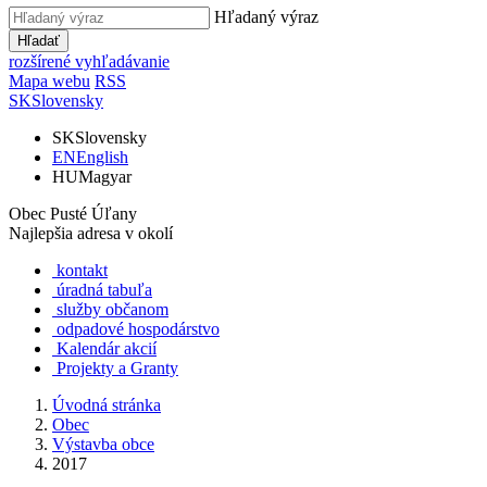
Hľadaný výraz
Hľadať
rozšírené vyhľadávanie
Mapa webu
RSS
SK
Slovensky
SK
Slovensky
EN
English
HU
Magyar
Obec Pusté Úľany
Najlepšia adresa v okolí
kontakt
úradná tabuľa
služby občanom
odpadové hospodárstvo
Kalendár akcií
Projekty a Granty
Úvodná stránka
Obec
Výstavba obce
2017