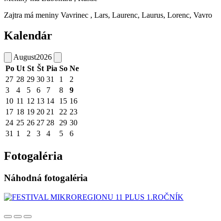
Zajtra má meniny
Vavrinec
, Lars, Laurenc, Laurus, Lorenc, Vavro
Kalendár
August
2026
Po
Ut
St
Št
Pia
So
Ne
27
28
29
30
31
1
2
3
4
5
6
7
8
9
10
11
12
13
14
15
16
17
18
19
20
21
22
23
24
25
26
27
28
29
30
31
1
2
3
4
5
6
Fotogaléria
Náhodná fotogaléria