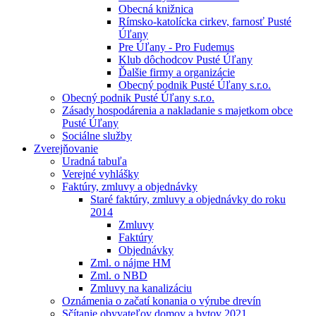
Obecná knižnica
Rímsko-katolícka cirkev, farnosť Pusté
Úľany
Pre Úľany - Pro Fudemus
Klub dôchodcov Pusté Úľany
Ďalšie firmy a organizácie
Obecný podnik Pusté Úľany s.r.o.
Obecný podnik Pusté Úľany s.r.o.
Zásady hospodárenia a nakladanie s majetkom obce
Pusté Úľany
Sociálne služby
Zverejňovanie
Uradná tabuľa
Verejné vyhlášky
Faktúry, zmluvy a objednávky
Staré faktúry, zmluvy a objednávky do roku
2014
Zmluvy
Faktúry
Objednávky
Zml. o nájme HM
Zml. o NBD
Zmluvy na kanalizáciu
Oznámenia o začatí konania o výrube drevín
Sčítanie obyvateľov domov a bytov 2021