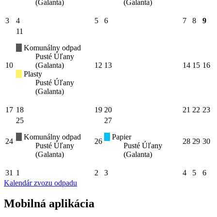
(Galanta)
(Galanta)
3
4
5
6
7
8
9
11
Komunálny odpad
Pusté Úľany
10
(Galanta)
12
13
14
15
16
Plasty
Pusté Úľany
(Galanta)
17
18
19
20
21
22
23
25
27
Komunálny odpad
Papier
24
26
28
29
30
Pusté Úľany
Pusté Úľany
(Galanta)
(Galanta)
31
1
2
3
4
5
6
Kalendár zvozu odpadu
Mobilná aplikácia