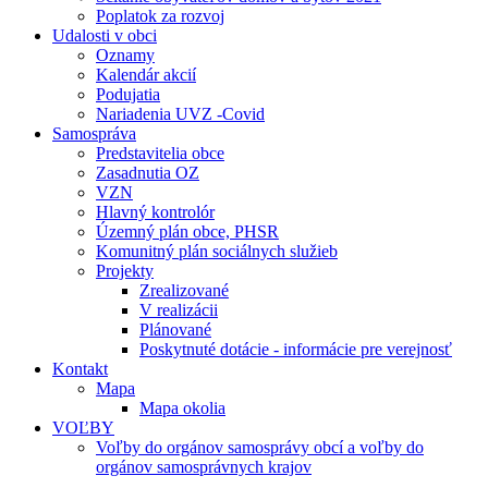
Poplatok za rozvoj
Udalosti v obci
Oznamy
Kalendár akcií
Podujatia
Nariadenia UVZ -Covid
Samospráva
Predstavitelia obce
Zasadnutia OZ
VZN
Hlavný kontrolór
Územný plán obce, PHSR
Komunitný plán sociálnych služieb
Projekty
Zrealizované
V realizácii
Plánované
Poskytnuté dotácie - informácie pre verejnosť
Kontakt
Mapa
Mapa okolia
VOĽBY
Voľby do orgánov samosprávy obcí a voľby do
orgánov samosprávnych krajov