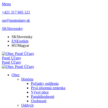
Menu
+421 317 845 121
ou@pusteulany.sk
SK
Slovensky
SK
Slovensky
EN
English
HU
Magyar
Pusté Úľany
Pusté Úľany
Obec
História
Počiatky osídlenia
Prvá písomná zmienka
Vývoj obce
Pamätihodnosti
Osobnosti
Oddych