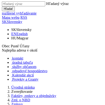
Hľadaný výraz
Hľadať
rozšírené vyhľadávanie
Mapa webu
RSS
SK
Slovensky
SK
Slovensky
EN
English
HU
Magyar
Obec Pusté Úľany
Najlepšia adresa v okolí
kontakt
úradná tabuľa
služby občanom
odpadové hospodárstvo
Kalendár akcií
Projekty a Granty
Úvodná stránka
Zverejňovanie
Faktúry, zmluvy a objednávky
Zml. o NBD
Zmluvy