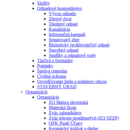
Služby
Odpadové hospodárstvo
Vývoz odpadu
Zberný dvor
Triedený odpad
Kanalizácia
Informačná kampaň
Separovaný zber
Biologicky reciklovateľný odpad
Stavebný odpad
Spalšky a odpadové vody
Tlačivá a formuláre
Poplatky
Správa cintorína
Civilná ochrana
Osvedčovanie listín a podpisov obcou
STAVEBNÝ ÚRAD
Organizácie
Organizácie
ZO Matica slovenská
Materská škola
Zväz zahradkárov
Zväz telesne postihnutých (ZO SZZP)
OFK Pusté Úľany
Keramický krúžok a dielne