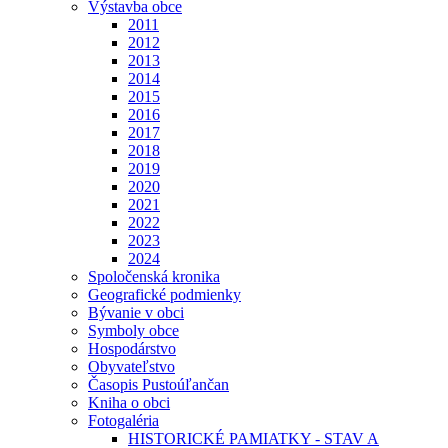
Výstavba obce
2011
2012
2013
2014
2015
2016
2017
2018
2019
2020
2021
2022
2023
2024
Spoločenská kronika
Geografické podmienky
Bývanie v obci
Symboly obce
Hospodárstvo
Obyvateľstvo
Časopis Pustoúľančan
Kniha o obci
Fotogaléria
HISTORICKÉ PAMIATKY - STAV A