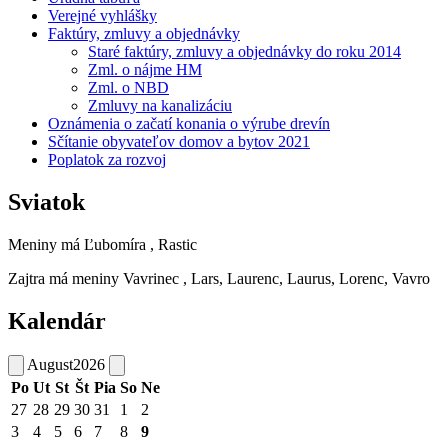
Verejné vyhlášky
Faktúry, zmluvy a objednávky
Staré faktúry, zmluvy a objednávky do roku 2014
Zml. o nájme HM
Zml. o NBD
Zmluvy na kanalizáciu
Oznámenia o začatí konania o výrube drevín
Sčítanie obyvateľov domov a bytov 2021
Poplatok za rozvoj
Sviatok
Meniny má
Ľubomíra
, Rastic
Zajtra má meniny
Vavrinec
, Lars, Laurenc, Laurus, Lorenc, Vavro
Kalendár
August
2026
Po
Ut
St
Št
Pia
So
Ne
27
28
29
30
31
1
2
3
4
5
6
7
8
9