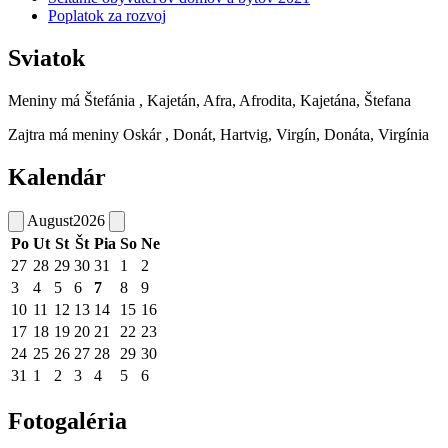
Poplatok za rozvoj
Sviatok
Meniny má
Štefánia
, Kajetán, Afra, Afrodita, Kajetána, Štefana
Zajtra má meniny
Oskár
, Donát, Hartvig, Virgín, Donáta, Virgínia
Kalendár
August
2026
Po
Ut
St
Št
Pia
So
Ne
27
28
29
30
31
1
2
3
4
5
6
7
8
9
10
11
12
13
14
15
16
17
18
19
20
21
22
23
24
25
26
27
28
29
30
31
1
2
3
4
5
6
Fotogaléria