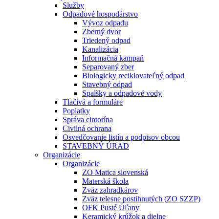
Služby
Odpadové hospodárstvo
Vývoz odpadu
Zberný dvor
Triedený odpad
Kanalizácia
Informačná kampaň
Separovaný zber
Biologicky reciklovateľný odpad
Stavebný odpad
Spalšky a odpadové vody
Tlačivá a formuláre
Poplatky
Správa cintorína
Civilná ochrana
Osvedčovanie listín a podpisov obcou
STAVEBNÝ ÚRAD
Organizácie
Organizácie
ZO Matica slovenská
Materská škola
Zväz zahradkárov
Zväz telesne postihnutých (ZO SZZP)
OFK Pusté Úľany
Keramický krúžok a dielne