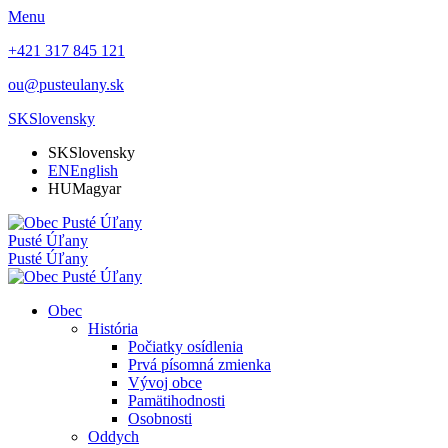
Menu
+421 317 845 121
ou@pusteulany.sk
SK
Slovensky
SK
Slovensky
EN
English
HU
Magyar
Pusté Úľany
Pusté Úľany
Obec
História
Počiatky osídlenia
Prvá písomná zmienka
Vývoj obce
Pamätihodnosti
Osobnosti
Oddych