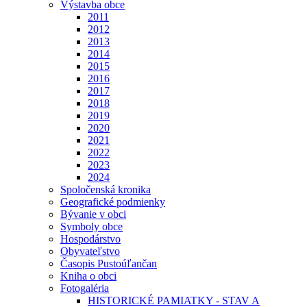
Výstavba obce
2011
2012
2013
2014
2015
2016
2017
2018
2019
2020
2021
2022
2023
2024
Spoločenská kronika
Geografické podmienky
Bývanie v obci
Symboly obce
Hospodárstvo
Obyvateľstvo
Časopis Pustoúľančan
Kniha o obci
Fotogaléria
HISTORICKÉ PAMIATKY - STAV A