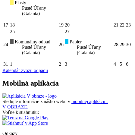
Plasty
Pusté Úľany
(Galanta)
17
18
19
20
21
22
23
25
27
Komunálny odpad
Papier
24
26
28
29
30
Pusté Úľany
Pusté Úľany
(Galanta)
(Galanta)
31
1
2
3
4
5
6
Kalendár zvozu odpadu
Mobilná aplikácia
Sledujte informácie z nášho webu v
mobilnej aplikácii -
V OBRAZE.
Voľne k stiahnutiu:
Odkazy