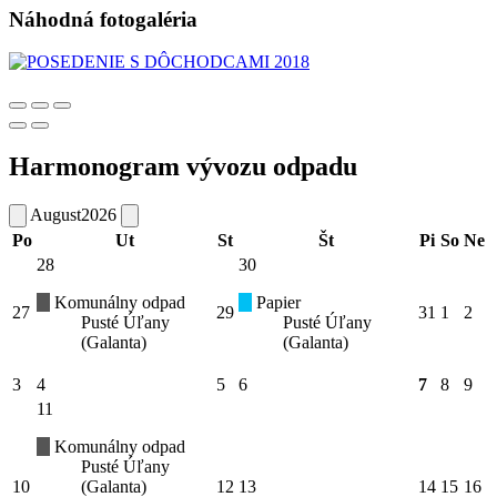
Náhodná fotogaléria
Harmonogram vývozu odpadu
August
2026
Po
Ut
St
Št
Pi
So
Ne
28
30
Komunálny odpad
Papier
27
29
31
1
2
Pusté Úľany
Pusté Úľany
(Galanta)
(Galanta)
3
4
5
6
7
8
9
11
Komunálny odpad
Pusté Úľany
10
(Galanta)
12
13
14
15
16