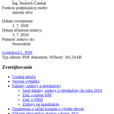
Ing. Henrich Čambál
Funkcia podpisujúcej osoby:
starosta obce
Dátum zverejnenia:
2. 7. 2020
Dátum účinnosti zmluvy:
3. 7. 2020
Platnosť zmluvy do:
Neuvedené
Gajdošová L..PDF
Typ súboru: PDF dokument, Veľkosť: 341,54 kB
Zverejňovanie
Uradná tabuľa
Verejné vyhlášky
Faktúry, zmluvy a objednávky
Staré faktúry, zmluvy a objednávky do roku 2014
Zml. o nájme HM
Zml. o NBD
Zmluvy na kanalizáciu
Oznámenia o začatí konania o výrube drevín
Sčítanie obyvateľov domov a bytov 2021