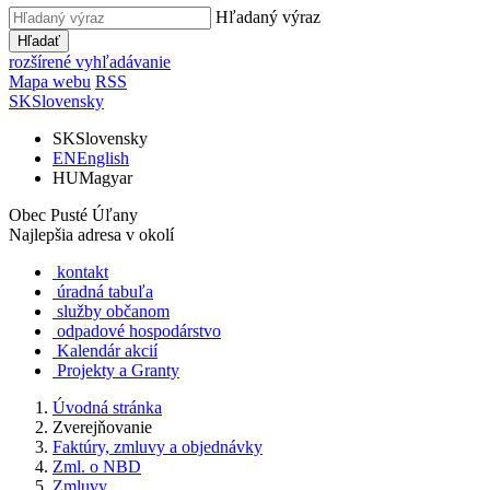
Hľadaný výraz
Hľadať
rozšírené vyhľadávanie
Mapa webu
RSS
SK
Slovensky
SK
Slovensky
EN
English
HU
Magyar
Obec Pusté Úľany
Najlepšia adresa v okolí
kontakt
úradná tabuľa
služby občanom
odpadové hospodárstvo
Kalendár akcií
Projekty a Granty
Úvodná stránka
Zverejňovanie
Faktúry, zmluvy a objednávky
Zml. o NBD
Zmluvy