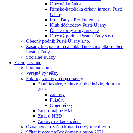
Obecná knižnica
Rímsko-katolícka cirkev, farnosť Pusté
Úľany
Pre Úľany - Pro Fudemus
Klub dôchodcov Pusté Úľany
Ďalšie firmy a organizácie
Obecný podnik Pusté Úľany s.r.o.
Obecný podnik Pusté Úľany s.r.o.
Zásady hospodárenia a nakladanie s majetkom obce
Pusté Úľany
Sociálne služby
Zverejňovanie
Uradná tabuľa
Verejné vyhlášky
Faktúry, zmluvy a objednávky
Staré faktúry, zmluvy a objednávky do roku
2014
Zmluvy
Faktúry
Objednávky
Zml. o nájme HM
Zml. o NBD
Zmluvy na kanalizáciu
Oznámenia o začatí konania o výrube drevín
Sčítanie obyvateľov domov a bytov 2021