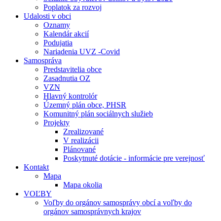
Poplatok za rozvoj
Udalosti v obci
Oznamy
Kalendár akcií
Podujatia
Nariadenia UVZ -Covid
Samospráva
Predstavitelia obce
Zasadnutia OZ
VZN
Hlavný kontrolór
Územný plán obce, PHSR
Komunitný plán sociálnych služieb
Projekty
Zrealizované
V realizácii
Plánované
Poskytnuté dotácie - informácie pre verejnosť
Kontakt
Mapa
Mapa okolia
VOĽBY
Voľby do orgánov samosprávy obcí a voľby do
orgánov samosprávnych krajov