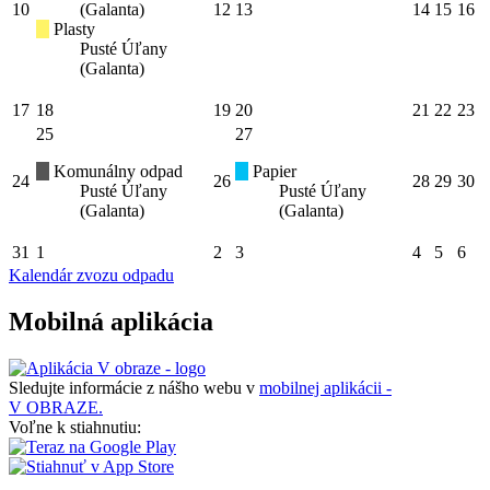
10
(Galanta)
12
13
14
15
16
Plasty
Pusté Úľany
(Galanta)
17
18
19
20
21
22
23
25
27
Komunálny odpad
Papier
24
26
28
29
30
Pusté Úľany
Pusté Úľany
(Galanta)
(Galanta)
31
1
2
3
4
5
6
Kalendár zvozu odpadu
Mobilná aplikácia
Sledujte informácie z nášho webu v
mobilnej aplikácii -
V OBRAZE.
Voľne k stiahnutiu: