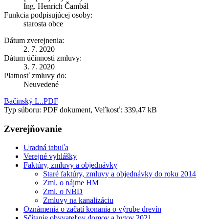
Ing. Henrich Čambál
Funkcia podpisujúcej osoby:
starosta obce
Dátum zverejnenia:
2. 7. 2020
Dátum účinnosti zmluvy:
3. 7. 2020
Platnosť zmluvy do:
Neuvedené
Bačinský L..PDF
Typ súboru: PDF dokument, Veľkosť: 339,47 kB
Zverejňovanie
Uradná tabuľa
Verejné vyhlášky
Faktúry, zmluvy a objednávky
Staré faktúry, zmluvy a objednávky do roku 2014
Zml. o nájme HM
Zml. o NBD
Zmluvy na kanalizáciu
Oznámenia o začatí konania o výrube drevín
Sčítanie obyvateľov domov a bytov 2021