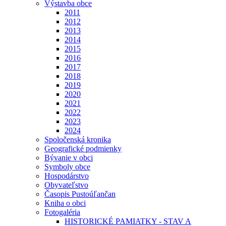
Výstavba obce
2011
2012
2013
2014
2015
2016
2017
2018
2019
2020
2021
2022
2023
2024
Spoločenská kronika
Geografické podmienky
Bývanie v obci
Symboly obce
Hospodárstvo
Obyvateľstvo
Časopis Pustoúľančan
Kniha o obci
Fotogaléria
HISTORICKÉ PAMIATKY - STAV A