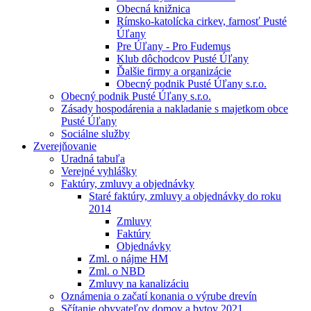
Obecná knižnica
Rímsko-katolícka cirkev, farnosť Pusté
Úľany
Pre Úľany - Pro Fudemus
Klub dôchodcov Pusté Úľany
Ďalšie firmy a organizácie
Obecný podnik Pusté Úľany s.r.o.
Obecný podnik Pusté Úľany s.r.o.
Zásady hospodárenia a nakladanie s majetkom obce
Pusté Úľany
Sociálne služby
Zverejňovanie
Uradná tabuľa
Verejné vyhlášky
Faktúry, zmluvy a objednávky
Staré faktúry, zmluvy a objednávky do roku
2014
Zmluvy
Faktúry
Objednávky
Zml. o nájme HM
Zml. o NBD
Zmluvy na kanalizáciu
Oznámenia o začatí konania o výrube drevín
Sčítanie obyvateľov domov a bytov 2021