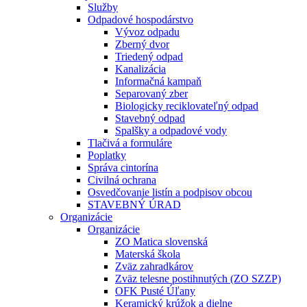
Služby
Odpadové hospodárstvo
Vývoz odpadu
Zberný dvor
Triedený odpad
Kanalizácia
Informačná kampaň
Separovaný zber
Biologicky reciklovateľný odpad
Stavebný odpad
Spalšky a odpadové vody
Tlačivá a formuláre
Poplatky
Správa cintorína
Civilná ochrana
Osvedčovanie listín a podpisov obcou
STAVEBNÝ ÚRAD
Organizácie
Organizácie
ZO Matica slovenská
Materská škola
Zväz zahradkárov
Zväz telesne postihnutých (ZO SZZP)
OFK Pusté Úľany
Keramický krúžok a dielne