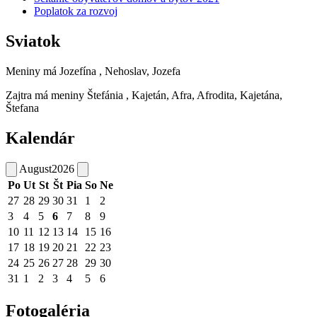
Poplatok za rozvoj
Sviatok
Meniny má
Jozefína
, Nehoslav, Jozefa
Zajtra má meniny
Štefánia
, Kajetán, Afra, Afrodita, Kajetána,
Štefana
Kalendár
August
2026
Po
Ut
St
Št
Pia
So
Ne
27
28
29
30
31
1
2
3
4
5
6
7
8
9
10
11
12
13
14
15
16
17
18
19
20
21
22
23
24
25
26
27
28
29
30
31
1
2
3
4
5
6
Fotogaléria