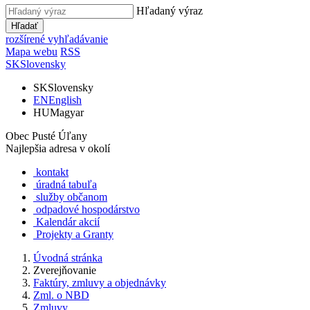
Hľadaný výraz
Hľadať
rozšírené vyhľadávanie
Mapa webu
RSS
SK
Slovensky
SK
Slovensky
EN
English
HU
Magyar
Obec Pusté Úľany
Najlepšia adresa v okolí
kontakt
úradná tabuľa
služby občanom
odpadové hospodárstvo
Kalendár akcií
Projekty a Granty
Úvodná stránka
Zverejňovanie
Faktúry, zmluvy a objednávky
Zml. o NBD
Zmluvy