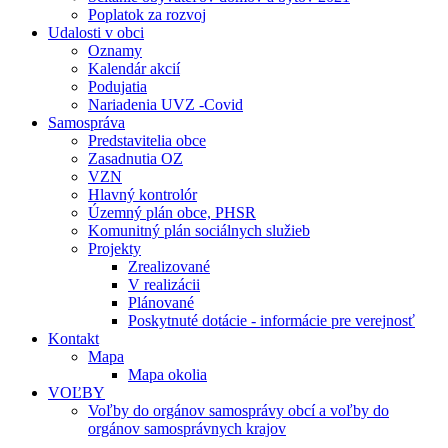
Poplatok za rozvoj
Udalosti v obci
Oznamy
Kalendár akcií
Podujatia
Nariadenia UVZ -Covid
Samospráva
Predstavitelia obce
Zasadnutia OZ
VZN
Hlavný kontrolór
Územný plán obce, PHSR
Komunitný plán sociálnych služieb
Projekty
Zrealizované
V realizácii
Plánované
Poskytnuté dotácie - informácie pre verejnosť
Kontakt
Mapa
Mapa okolia
VOĽBY
Voľby do orgánov samosprávy obcí a voľby do
orgánov samosprávnych krajov