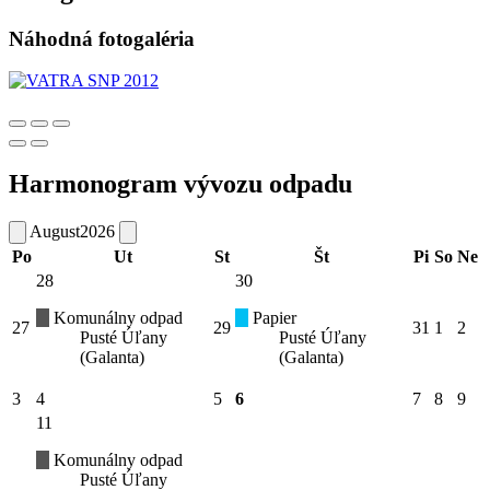
Náhodná fotogaléria
Harmonogram vývozu odpadu
August
2026
Po
Ut
St
Št
Pi
So
Ne
28
30
Komunálny odpad
Papier
27
29
31
1
2
Pusté Úľany
Pusté Úľany
(Galanta)
(Galanta)
3
4
5
6
7
8
9
11
Komunálny odpad
Pusté Úľany