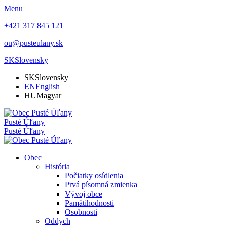
Menu
+421 317 845 121
ou@pusteulany.sk
SK
Slovensky
SK
Slovensky
EN
English
HU
Magyar
Pusté Úľany
Pusté Úľany
Obec
História
Počiatky osídlenia
Prvá písomná zmienka
Vývoj obce
Pamätihodnosti
Osobnosti
Oddych