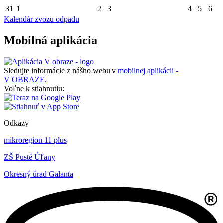
31
1
2
3
4
5
6
Kalendár zvozu odpadu
Mobilná aplikácia
Sledujte informácie z nášho webu v
mobilnej aplikácii -
V OBRAZE.
Voľne k stiahnutiu:
Odkazy
mikroregion 11 plus
ZŠ Pusté Úľany
Okresný úrad Galanta