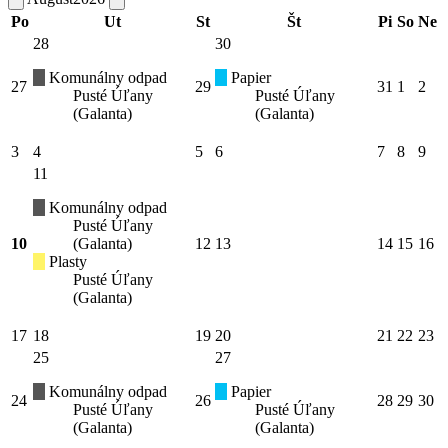
Po
Ut
St
Št
Pi
So
Ne
28
30
Komunálny odpad
Papier
27
29
31
1
2
Pusté Úľany
Pusté Úľany
(Galanta)
(Galanta)
3
4
5
6
7
8
9
11
Komunálny odpad
Pusté Úľany
10
(Galanta)
12
13
14
15
16
Plasty
Pusté Úľany
(Galanta)
17
18
19
20
21
22
23
25
27
Komunálny odpad
Papier
24
26
28
29
30
Pusté Úľany
Pusté Úľany
(Galanta)
(Galanta)