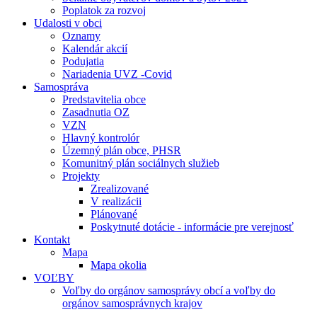
Poplatok za rozvoj
Udalosti v obci
Oznamy
Kalendár akcií
Podujatia
Nariadenia UVZ -Covid
Samospráva
Predstavitelia obce
Zasadnutia OZ
VZN
Hlavný kontrolór
Územný plán obce, PHSR
Komunitný plán sociálnych služieb
Projekty
Zrealizované
V realizácii
Plánované
Poskytnuté dotácie - informácie pre verejnosť
Kontakt
Mapa
Mapa okolia
VOĽBY
Voľby do orgánov samosprávy obcí a voľby do
orgánov samosprávnych krajov