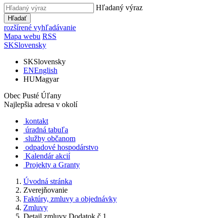
Hľadaný výraz
Hľadať
rozšírené vyhľadávanie
Mapa webu
RSS
SK
Slovensky
SK
Slovensky
EN
English
HU
Magyar
Obec Pusté Úľany
Najlepšia adresa v okolí
kontakt
úradná tabuľa
služby občanom
odpadové hospodárstvo
Kalendár akcií
Projekty a Granty
Úvodná stránka
Zverejňovanie
Faktúry, zmluvy a objednávky
Zmluvy
Detail zmluvy Dodatok č.1...