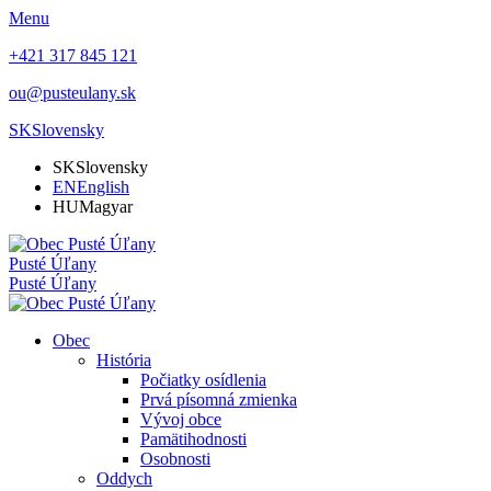
Menu
+421 317 845 121
ou@pusteulany.sk
SK
Slovensky
SK
Slovensky
EN
English
HU
Magyar
Pusté Úľany
Pusté Úľany
Obec
História
Počiatky osídlenia
Prvá písomná zmienka
Vývoj obce
Pamätihodnosti
Osobnosti
Oddych