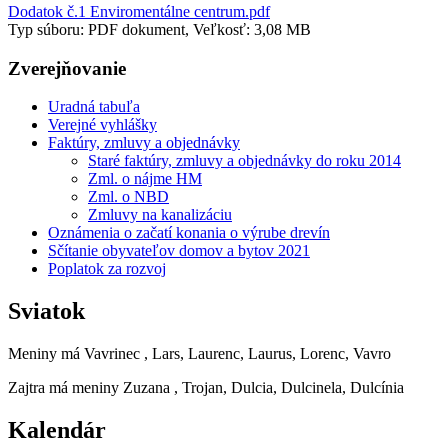
Dodatok č.1 Enviromentálne centrum.pdf
Typ súboru: PDF dokument, Veľkosť: 3,08 MB
Zverejňovanie
Uradná tabuľa
Verejné vyhlášky
Faktúry, zmluvy a objednávky
Staré faktúry, zmluvy a objednávky do roku 2014
Zml. o nájme HM
Zml. o NBD
Zmluvy na kanalizáciu
Oznámenia o začatí konania o výrube drevín
Sčítanie obyvateľov domov a bytov 2021
Poplatok za rozvoj
Sviatok
Meniny má
Vavrinec
, Lars, Laurenc, Laurus, Lorenc, Vavro
Zajtra má meniny
Zuzana
, Trojan, Dulcia, Dulcinela, Dulcínia
Kalendár