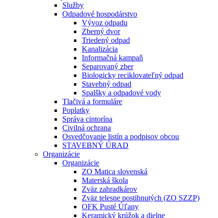
Služby
Odpadové hospodárstvo
Vývoz odpadu
Zberný dvor
Triedený odpad
Kanalizácia
Informačná kampaň
Separovaný zber
Biologicky reciklovateľný odpad
Stavebný odpad
Spalšky a odpadové vody
Tlačivá a formuláre
Poplatky
Správa cintorína
Civilná ochrana
Osvedčovanie listín a podpisov obcou
STAVEBNÝ ÚRAD
Organizácie
Organizácie
ZO Matica slovenská
Materská škola
Zväz zahradkárov
Zväz telesne postihnutých (ZO SZZP)
OFK Pusté Úľany
Keramický krúžok a dielne