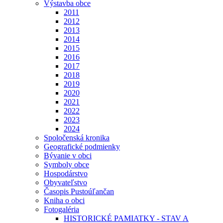
Výstavba obce
2011
2012
2013
2014
2015
2016
2017
2018
2019
2020
2021
2022
2023
2024
Spoločenská kronika
Geografické podmienky
Bývanie v obci
Symboly obce
Hospodárstvo
Obyvateľstvo
Časopis Pustoúľančan
Kniha o obci
Fotogaléria
HISTORICKÉ PAMIATKY - STAV A