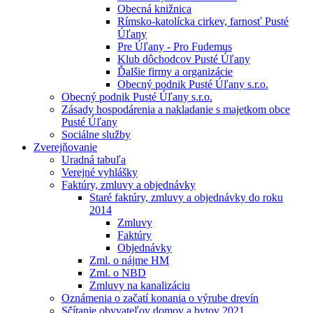
Obecná knižnica
Rímsko-katolícka cirkev, farnosť Pusté
Úľany
Pre Úľany - Pro Fudemus
Klub dôchodcov Pusté Úľany
Ďalšie firmy a organizácie
Obecný podnik Pusté Úľany s.r.o.
Obecný podnik Pusté Úľany s.r.o.
Zásady hospodárenia a nakladanie s majetkom obce
Pusté Úľany
Sociálne služby
Zverejňovanie
Uradná tabuľa
Verejné vyhlášky
Faktúry, zmluvy a objednávky
Staré faktúry, zmluvy a objednávky do roku
2014
Zmluvy
Faktúry
Objednávky
Zml. o nájme HM
Zml. o NBD
Zmluvy na kanalizáciu
Oznámenia o začatí konania o výrube drevín
Sčítanie obyvateľov domov a bytov 2021