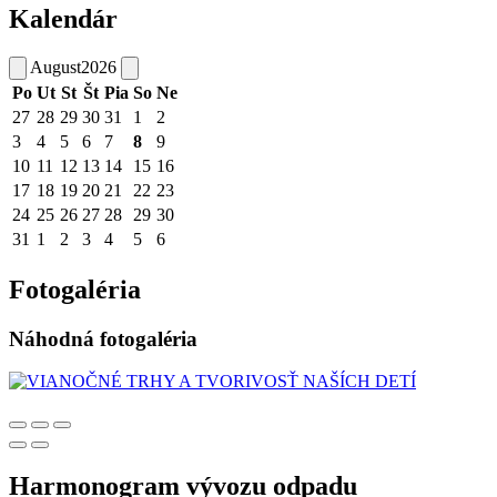
Kalendár
August
2026
Po
Ut
St
Št
Pia
So
Ne
27
28
29
30
31
1
2
3
4
5
6
7
8
9
10
11
12
13
14
15
16
17
18
19
20
21
22
23
24
25
26
27
28
29
30
31
1
2
3
4
5
6
Fotogaléria
Náhodná fotogaléria
Harmonogram vývozu odpadu