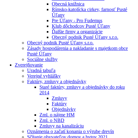
Obecná knižnica
Rímsko-katolícka cirkev, farnosť Pusté
Úľany
Pre Úľany - Pro Fudemus
Klub dôchodcov Pusté Úľany
Ďalšie firmy a organizácie
Obecný podnik Pusté Úľany s.r.o.
Obecný podnik Pusté Úľany s.r.o.
Zásady hospodárenia a nakladanie s majetkom obce
Pusté Úľany
Sociálne služby
Zverejňovanie
Uradná tabuľa
Verejné vyhlášky
Faktúry, zmluvy a objednávky
Staré faktúry, zmluvy a objednávky do roku
2014
Zmluvy
Faktúry
Objednávky
Zml. o nájme HM
Zml. o NBD
Zmluvy na kanalizáciu
Oznámenia o začatí konania o výrube drevín
Sčítanie obyvateľov domov a bytov 2021