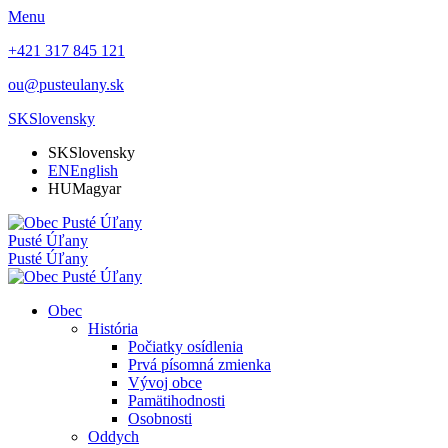
Menu
+421 317 845 121
ou@pusteulany.sk
SK
Slovensky
SK
Slovensky
EN
English
HU
Magyar
Pusté Úľany
Pusté Úľany
Obec
História
Počiatky osídlenia
Prvá písomná zmienka
Vývoj obce
Pamätihodnosti
Osobnosti
Oddych