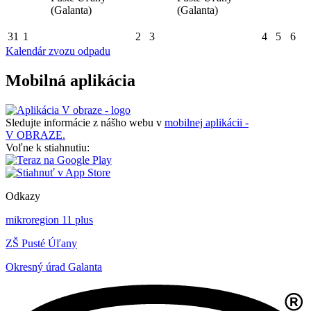
(Galanta)
(Galanta)
31
1
2
3
4
5
6
Kalendár zvozu odpadu
Mobilná aplikácia
Sledujte informácie z nášho webu v
mobilnej aplikácii -
V OBRAZE.
Voľne k stiahnutiu:
Odkazy
mikroregion 11 plus
ZŠ Pusté Úľany
Okresný úrad Galanta