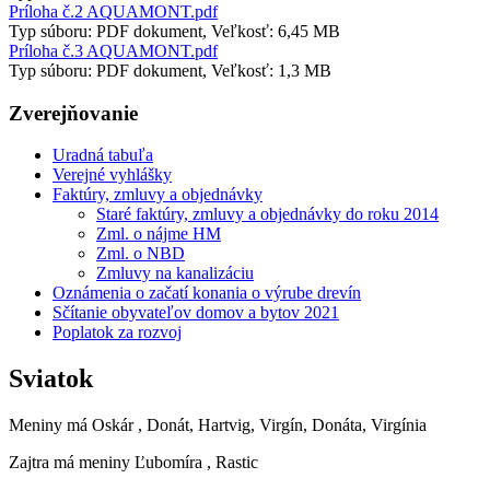
Príloha č.2 AQUAMONT.pdf
Typ súboru: PDF dokument, Veľkosť: 6,45 MB
Príloha č.3 AQUAMONT.pdf
Typ súboru: PDF dokument, Veľkosť: 1,3 MB
Zverejňovanie
Uradná tabuľa
Verejné vyhlášky
Faktúry, zmluvy a objednávky
Staré faktúry, zmluvy a objednávky do roku 2014
Zml. o nájme HM
Zml. o NBD
Zmluvy na kanalizáciu
Oznámenia o začatí konania o výrube drevín
Sčítanie obyvateľov domov a bytov 2021
Poplatok za rozvoj
Sviatok
Meniny má
Oskár
, Donát, Hartvig, Virgín, Donáta, Virgínia
Zajtra má meniny
Ľubomíra
, Rastic