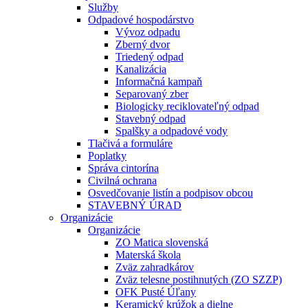
Služby
Odpadové hospodárstvo
Vývoz odpadu
Zberný dvor
Triedený odpad
Kanalizácia
Informačná kampaň
Separovaný zber
Biologicky reciklovateľný odpad
Stavebný odpad
Spalšky a odpadové vody
Tlačivá a formuláre
Poplatky
Správa cintorína
Civilná ochrana
Osvedčovanie listín a podpisov obcou
STAVEBNÝ ÚRAD
Organizácie
Organizácie
ZO Matica slovenská
Materská škola
Zväz zahradkárov
Zväz telesne postihnutých (ZO SZZP)
OFK Pusté Úľany
Keramický krúžok a dielne