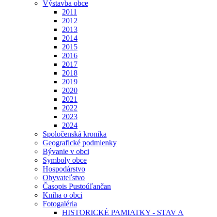
Výstavba obce
2011
2012
2013
2014
2015
2016
2017
2018
2019
2020
2021
2022
2023
2024
Spoločenská kronika
Geografické podmienky
Bývanie v obci
Symboly obce
Hospodárstvo
Obyvateľstvo
Časopis Pustoúľančan
Kniha o obci
Fotogaléria
HISTORICKÉ PAMIATKY - STAV A