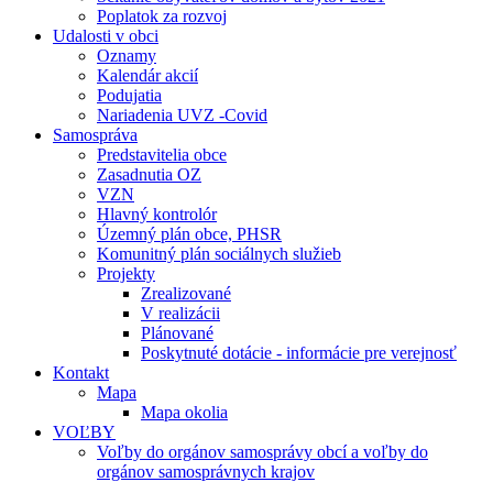
Poplatok za rozvoj
Udalosti v obci
Oznamy
Kalendár akcií
Podujatia
Nariadenia UVZ -Covid
Samospráva
Predstavitelia obce
Zasadnutia OZ
VZN
Hlavný kontrolór
Územný plán obce, PHSR
Komunitný plán sociálnych služieb
Projekty
Zrealizované
V realizácii
Plánované
Poskytnuté dotácie - informácie pre verejnosť
Kontakt
Mapa
Mapa okolia
VOĽBY
Voľby do orgánov samosprávy obcí a voľby do
orgánov samosprávnych krajov