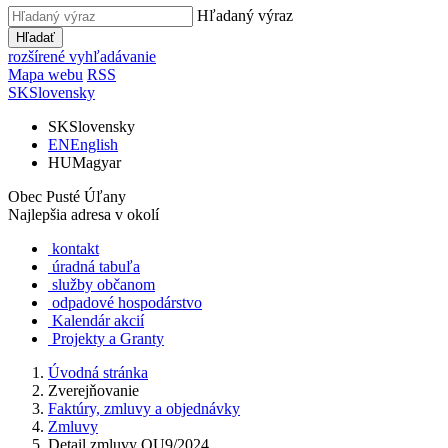
Hľadaný výraz
Hľadať
rozšírené vyhľadávanie
Mapa webu
RSS
SK
Slovensky
SK
Slovensky
EN
English
HU
Magyar
Obec Pusté Úľany
Najlepšia adresa v okolí
kontakt
úradná tabuľa
služby občanom
odpadové hospodárstvo
Kalendár akcií
Projekty a Granty
Úvodná stránka
Zverejňovanie
Faktúry, zmluvy a objednávky
Zmluvy
Detail zmluvy OU9/2024