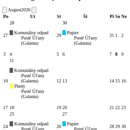
August
2026
Po
Ut
St
Št
Pi
So
Ne
28
30
Komunálny odpad
Papier
27
29
31
1
2
Pusté Úľany
Pusté Úľany
(Galanta)
(Galanta)
3
4
5
6
7
8
9
11
Komunálny odpad
Pusté Úľany
10
(Galanta)
12
13
14
15
16
Plasty
Pusté Úľany
(Galanta)
17
18
19
20
21
22
23
25
27
Komunálny odpad
Papier
24
26
28
29
30
Pusté Úľany
Pusté Úľany