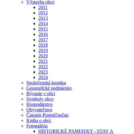
Výstavba obce
2011
2012
2013
2014
2015
2016
2017
2018
2019
2020
2021
2022
2023
2024
Spoločenská kronika
Geografické podmienky
Bývanie v obci
Symboly obce
Hospodárstvo
Obyvateľstvo
Časopis Pustoúľančan
Kniha o obci
Fotogaléria
HISTORICKÉ PAMIATKY - STAV A