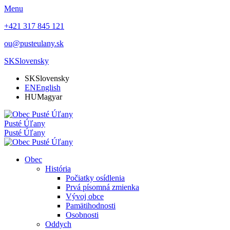
Menu
+421 317 845 121
ou@pusteulany.sk
SK
Slovensky
SK
Slovensky
EN
English
HU
Magyar
Pusté Úľany
Pusté Úľany
Obec
História
Počiatky osídlenia
Prvá písomná zmienka
Vývoj obce
Pamätihodnosti
Osobnosti
Oddych